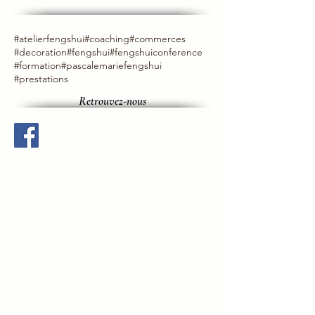
#atelierfengshui
#coaching
#commerces
#decoration
#fengshui
#fengshuiconference
#formation
#pascalemariefengshui
#prestations
Retrouvez-nous