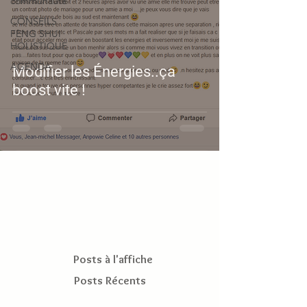
communauté
CONSEILS
FENG SHUI
HOLISTIQUE
AGENDA
Modifier les Énergies..ça
boost vite !
Posts à l'affiche
Posts Récents