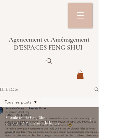
Agencement et Aménagement
D'ESPACES FENG SHUI
LE BLOG
Tous les posts
Tous les posts
Pascale Marie Feng Shui
31 août 2018
2 min de lecture
Commencer
Votre