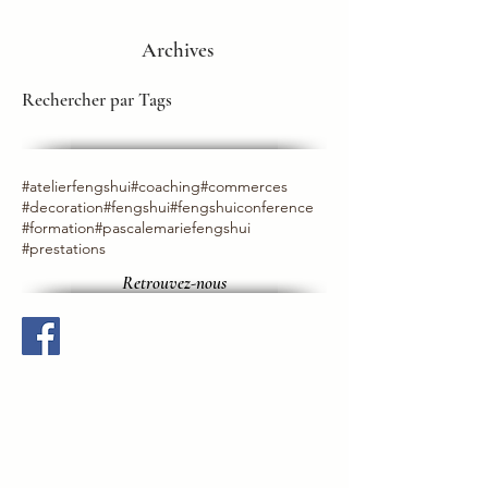
Archives
Rechercher par Tags
#atelierfengshui
#coaching
#commerces
#decoration
#fengshui
#fengshuiconference
#formation
#pascalemariefengshui
#prestations
Retrouvez-nous