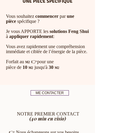
UNE PIECE SPECIFIQUE
Vous souhaitez
commencer
par
une
pièce
spécifique ?
Je vous APPORTE les
solutions Feng Shui
à
appliquer rapidement
:
Vous avez rapidement une compréhension
immédiate et ciblée de l’énergie de la pièce.​
Forfait au
👉pour une
M2
pièce de
10
jusqu'à
30
M2
M2
ME CONTACTER
NOTRE PREMIER CONTACT
(40 min en visio)​
👉 Nous échangeons sur vos besoins