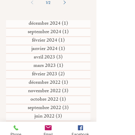
1
/
2
décembre 2024
(1)
1 post
septembre 2024
(1)
1 post
février 2024
(1)
1 post
janvier 2024
(1)
1 post
avril 2023
(3)
3 posts
mars 2023
(1)
1 post
février 2023
(2)
2 posts
décembre 2022
(1)
1 post
novembre 2022
(3)
3 posts
octobre 2022
(1)
1 post
septembre 2022
(3)
3 posts
juin 2022
(3)
3 posts
avril 2022
(3)
3 posts
mars 2022
(3)
3 posts
Phone
Email
Facebook