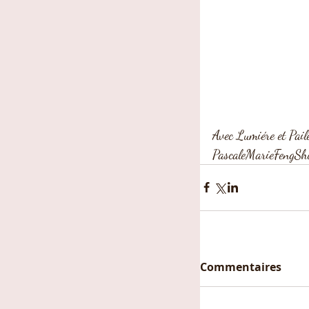
Avec Lumiére et Paile
PascaleMarieFengShu
Commentaires