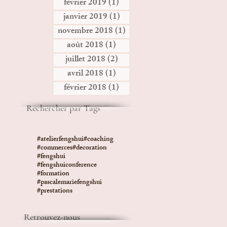
février 2019
(1)
1 post
janvier 2019
(1)
1 post
novembre 2018
(1)
1 post
août 2018
(1)
1 post
juillet 2018
(2)
2 posts
avril 2018
(1)
1 post
février 2018
(1)
1 post
Rechercher par Tags
#atelierfengshui
#coaching
#commerces
#decoration
#fengshui
#fengshuiconference
#formation
#pascalemariefengshui
#prestations
Retrouvez-nous