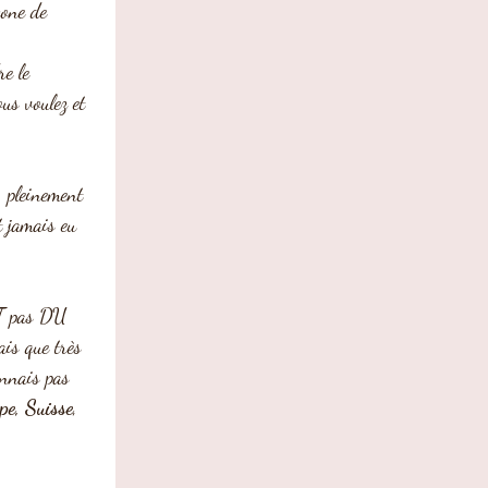
e le 
us voulez et  
  pleinement 
t jamais eu 
EST pas DU 
ais que très 
onnais pas 
pe, Suisse
, 