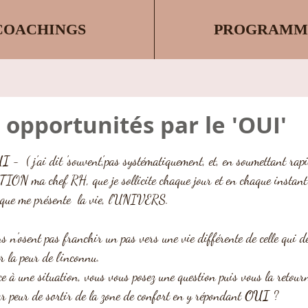
COACHINGS
PROGRAMM
s opportunités par le 'OUI'
ur 5.
UI
 -  ( j'ai dit 'souvent',pas systématiquement, et, en soumettant rap
ON ma chef RH, que je sollicite chaque jour et en chaque instant
 que me présente  la vie, l'UNIVERS.
s n'osent pas franchir un pas vers une vie différente de celle qui dé
r la peur de l'inconnu.
ce à une situation, vous vous posez une question puis vous la retour
par peur de sortir de la zone de confort en y répondant 
OUI
 ?