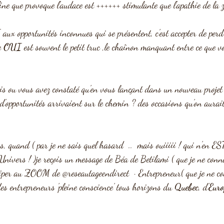
 
aux opportunités inconnues qui se présentent, c'est accepter de perdr
e
 OUI
 est souvent le petit truc ,le chaînon manquant entre ce que vo
ois ou vous avez constaté qu'en vous lançant dans un nouveau projet
n d'opportunités arrivaient sur le chemin ? des occasions qu'on aurai
us, quand ( par je ne sais quel hasard  ..  mais ouiiiii ! qui n'en 
Univers ! )je reçois un message de Béa de Betilami ( que je ne conn
iciper au ZOOM de @reseautageendirect  · Entrepreneur( que je ne c
des entrepreneurs 'pleine conscience' tous horizons du 
Quebec
, d'
Euro