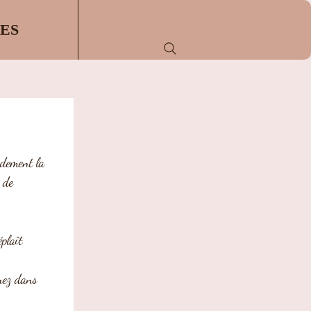
ES
idement la 
 de 
plaît 
nez dans 