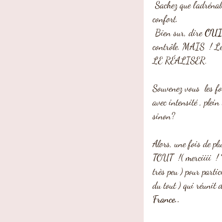
 Sachez que l'adrénaline que provoque l'audace est ++++++ stimulante que l'apathie de la zone de 
confort.
 Bien sur, dire 
OUI
contrôle. MAIS  ! L
LE RÉALISER.
Souvenez vous  les f
avec intensité , plei
sinon? 
Alors, une fois de pl
TOUT  !( merciiii  ! 
très peu ) pour part
du tout ) qui réunit 
France..