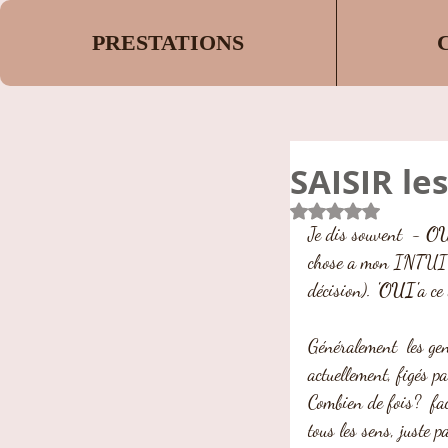
PRESTATIONS
SAISIR le
Noté NaN étoiles s
Je dis souvent  -
 O
chose a mon INTUITI
décision). 
'OUI'
a ce
Généralement  les gen
actuellement, figés pa
Combien de fois?  fa
tous les sens, juste 