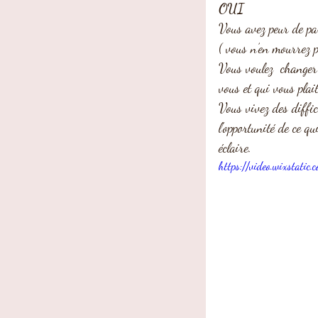
OUI 
Vous avez peur de par
( vous n’en mourrez 
Vous voulez  changer 
vous et qui vous plait
Vous vivez des diffic
l'opportunité de ce q
éclaire.
https://video.wixsta