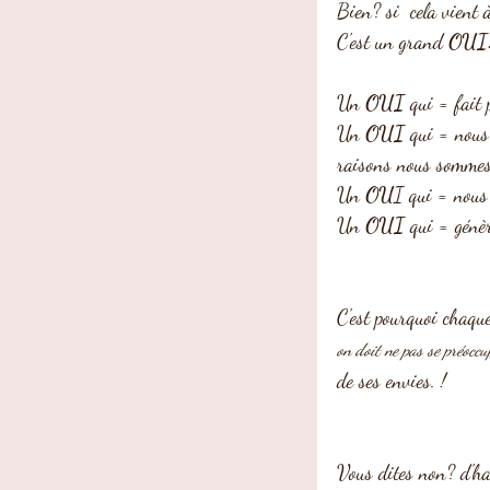
Bien? si  cela vient 
C'est un grand 
OUI
Un 
OUI
 qui = fait
Un 
OUI 
qui = nous 
raisons nous sommes
Un 
OU
I qui = nous
Un 
OUI
 qui = génèr
C'est pourquoi chaqu
on doit ne pas se préoccu
de ses envies. !
Vous dites non? d'hab