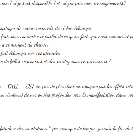
à moi? si je suis disponible ? et  si j'ai pris mes renseignements?
.
 partager de sacrés moments de riches échanges
fait nous connaitre et parler de ce qu'on fait, qui nous sommes et p
 a ce moment du chemin
 fait échanger nos coordonnées
e de belles rencontres et des rendez vous en prévisions ! 
e - 
 OUI  
- 
EST
 un pas de plus dont on imagine pas les effets ret
) de vos envies profondes vers la manifestation dans votr
per d'ailleurs
itude a des invitations ? par manque de temps:  jusqu'à la fin de l'