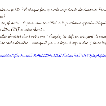
ler en public ? À chaque fois que cela se présente dorénavant  Prene
pas)
de job mais .. la peur vous tenaille?  a la prochaine opportunité qui
: dites 
OUI
 a votre chemin.
ultés diverses dans votre vie ? Acceptez les défi en essayant de co
ui se cache derrière. . c'est qu il y a une leçon à apprendre, E toute 
tic.com/video/6f5a0c_ca15004672294a92b5795edac27a457a/480p/mp4/file