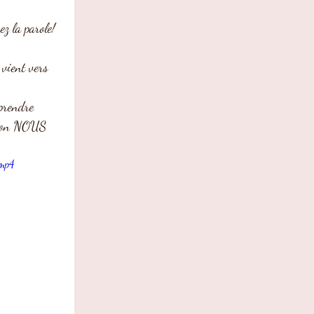
z la parole! 
 vient vers 
mprendre 
leçon NOUS  
.mp4