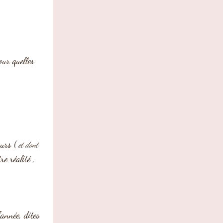
our quelles 
ours (
 et dont 
e réalité , 
année, dites 